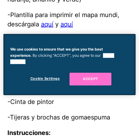
-Plantilla para imprimir el mapa mundi,
descárgala
aquí
y
aquí
-Papel tamaño carta grueso
We use cookies to ensure that we give you the best
-Cartulina blanca (14 x 22 pulgadas)
experience.
By clicking “ACCEPT”, you agree to our
use of
cookies.
-Marcadores de colores
Cookie Settings
ACCEPT
-Papel contact transparente
-Cinta de pintor
-Tijeras y brochas de gomaespuma
Instrucciones: